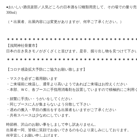
●おいしい酒倶楽部／人気どころの日本酒を12種類用意して、その場での量り売り（
300ml）
（＊出展者、出展内容には変更がありますが、何卒ご了承ください。）
＊＊＊＊＊＊＊＊＊＊＊＊＊＊＊＊＊＊＊＊＊＊＊＊＊＊＊＊＊＊
【浅間神社骨董市】
日本の古き良きモノがざくざくと並びます。是非、掘り出し物を見つけて下さ
＊＊＊＊＊＊＊＊＊＊＊＊＊＊＊＊＊＊＊＊＊＊＊＊＊＊＊＊＊＊
【コロナ感染拡大予防にご協力お願い致します】
・マスクを必ずご着用願います
・ご来場前に検温し、通常より高いようであればご来場はお控えください
・本部、ＷＣ、各ブースに手指用消毒剤を設置していますので積極的にご利用
・頻繁に手洗い・うがいをしてください
・同じブースに人が集まらないよう分散して下さい
・遅めの搬入・早目の搬出をする出展者もいますがご了承ください
・共有スペースは少なめにしています。
時節柄、沢山のお願い事をしまして申し訳ありません。
出展者一同、皆様に笑顔でお会いできるのを心より楽しみにしております。
何卒宜しくお願い申し上げます。