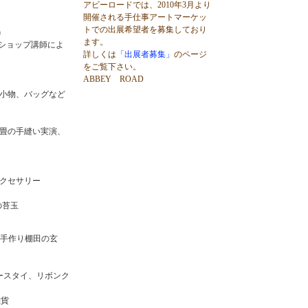
アビーロードでは、2010年3月より
開催される手仕事アートマーケッ
トでの出展希望者を募集しており
)
ます。
ークショップ講師によ
詳しくは
「出展者募集」
のページ
をご覧下さい。
ABBEY ROAD
小物、バッグなど
畳の手縫い実演、
クセサリー
の苔玉
町手作り棚田の玄
ビースタイ、リボンク
雑貨