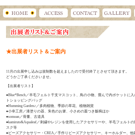
★出展者リスト＆ご案内
11月の出展申し込みは規制数を超えましたので受付終了とさせて頂きます。
どうかご了承くださいませ。
【出展者リスト】
●Blue*Bench／羊毛フェルト干支マスコット、鳥の小物、畳んで内ポケットに
トショッピングバッグ
●Humming Garden♪／多肉植物、季節の草花、植物雑貨
●小幸工房／漆塗りの器、朱色のお箸、小さめの蓋つき飯椀ほか
●somoan／骨董、古道具
●kamiruto&Aqualeaf／刺繍やレジンを使用したアクセサリーや、羊毛フェル
スク等
●ビーズアクセサリー・CREA／手作りビーズアクセサリー、キーホルダー、他