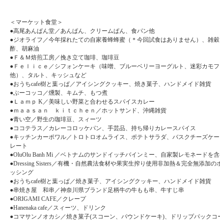
＜マーケット食堂＞
●高尾あんぱん堂／あんぱん、クリームぱん、食パン他
●ジオライフ／今年採れたての自家養蜂蜂蜜（＊今回試食はありません）、雑穀
酢、胡麻油
●Ｆ＆Ｍ焙煎工房／挽き立て珈琲、珈琲豆
●Ｆｅｌｉｃｅ／シフォンケーキ（味噌、ブルーベリーヨーグルト、迷彩カモフ
他）、タルト、キッシュなど
●おうちcafe樹と葉っぱ／アイシングクッキー、焼き菓子、ハンドメイド雑貨
●ぶーコッコ／燻製、キムチ、もつ煮
●Ｌａｍｐ K／美味しい野菜と合わせるスパイスカレー
●ｍａａｓａｎ ｋｉｔｃｈｅｎ／ホットサンド、沖縄雑貨
●青い空／野生の珈琲豆、スィーツ
●ココテラス／カレーコロッケパン、手芸品、持ち帰りカレースパイス
●キッチンカーポワル／トロトロオムライス、ポテトサラダ、バスクチーズケー
レート
●OluOlu Banh Mi ／ベトナムのサンドイッチバインミー、自家製レモネード
●Dressing Sisters／有機・自然農法食材や果実生搾り使用非加熱＆完全無添
ッシング
●おうちcafe樹と葉っぱ／焼き菓子、アイシングクッキー、ハンドメイド雑貨
●串焼き屋 和串／神奈川県ブランド足柄牛の牛もも串、牛すじ串
●ORIGAMI CAFE／クレープ
●Hanenaka cafe／スィーツ、ドリンク
●コマサンノオカシ／焼き菓子(スコーン、パウンドケーキ)、ドリップパックコ