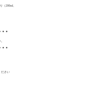
200ml、
＊＊＊
い。
＊＊＊
ください