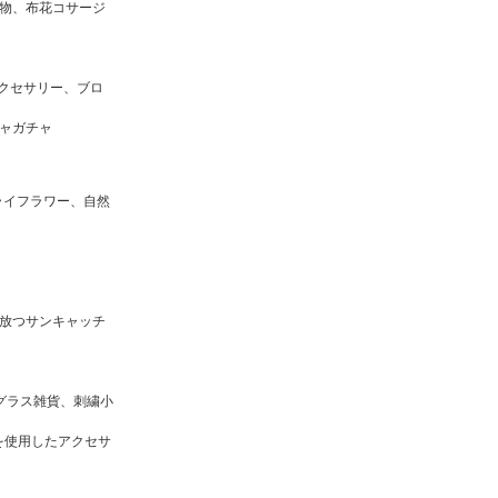
物、布花コサージ
アクセサリー、ブロ
ャガチャ
ドライフラワー、自然
放つサンキャッチ
ンドグラス雑貨、刺繍小
銅を使用したアクセサ