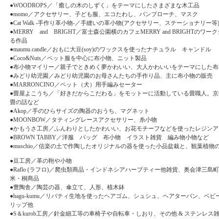
●WOODROPS／「癒しの木のしずく」をテーマにしたさまざまな木工品
●momo／アクセサリー、子ども服、エコたわし、パンブローチ、マスク
●Cat Walk -手作り革小物-／手縫いの革小物(アクセサリー、ステーショナリー等
●MERRY and BRIGHT／富士森公園横のカフェMERRY and BRIGHTのワ
る作品
●maumu.candle／おもに大豆(soy)のワックスを使ったナチュラル キャンドル
●Coco&Nuts／ペット服を中心に布小物、ニット製品
●布小物マイリー／親子でときめく夢かわいい、大人かわいいをテーマにした布
●みどり幼児園／みどり幼児園のお母さんたちの手作り品、主に布小物の販売
●MARRONCINO／ペット（犬）用手編みセーター
●畳屋よこうち／「好きだからこだわる」をモットーに活動している畳職人。京
畳の話など
●Akop／手のひらサイズの陶器のおうち、マグネット
●MOONBOW／タティングレースアクセサリー、糸小物
●かもうさ工房／ふんわりとしたかわいい、お花モチーフなどを使ったレジンア
●BROWN TABBY／洋服 バッグ 布小物 イラスト雑貨 編み物小物など
●muschio／信楽の土で作陶したオリジナルの器を使った小品盆栽と、観葉植物
●豆工房／革の鞄や小物
●Raflo (ラフロ)／爬虫類商品・インドネシアハーブティー他雑貨、奥会津三島
米・桐商品
●豊陶舎／陶芸の器、傘立て、人形、植木鉢
●hagu-kumu／リバティ生地を使ったヘアゴム、シュシュ、ヘアターバン、ベ
リップ他
●S＆kurob工房／針金細工等の車椅子や自転車・しおり、その他 & ステンレス