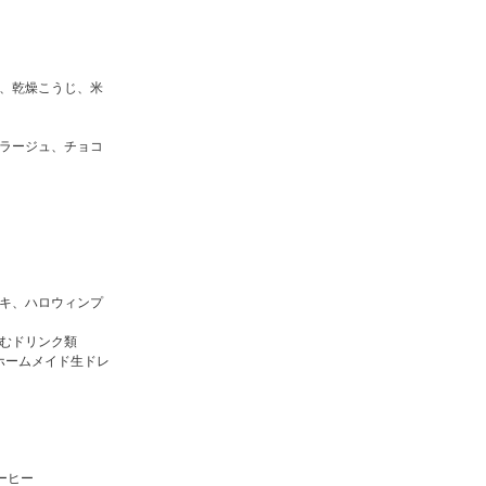
、乾燥こうじ、米
ラージュ、チョコ
キ、ハロウィンプ
を含むドリンク類
加のホームメイド生ドレ
ーヒー