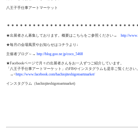
八王子手仕事アートマーケット
＊＊＊＊＊＊＊＊＊＊＊＊＊＊＊＊＊＊＊＊＊＊＊＊＊＊＊＊＊＊
★出展者さん募集しております。概要はこちらをご参照ください→
http://www.
★毎月の会場風景やお知らせはコチラより↓
主催者ブログ～→
http://blog.goo.ne.jp/coco_5468
★Facebookページで月々の出展者さんをお一人ずつご紹介しています。
「八王子手仕事アートマーケット」のFBやインスタグラムも是非ご覧ください
→<
https://www.facebook.com/hachiojiteshigotoartmarket/
インスタグラム（hachiojiteshigotoartmarket)