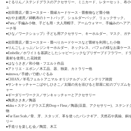
●ぐるりん／ステンドグラスのアクセサリー、ミニカード、レターセット、布小
ュ
●岩田畳店／畳コースター・畳縁カードケース・畳敷物など畳小物
●おやま縫房／綿帆布のトートバッグ、ショルダーバッグ、リュックサック。
●Paru／手編み小物、子ども用・大人用帽子、アームウォマー、手編みのヘア
ーチ等
●ひな／ワークショップ）子ども用アクセサリー、キーホルダー、マスク、ガチ
●岩田畳店／畳コースター・畳べりカードケースなど畳材を利用した小物
●りんごしょっぷ／レジンキーホルダー、ネックレス、パフェの様なお薬ケース
●Embellir／ホワイトを基調としたシャビーシックなプリザーブドフラワー、
素材を使用した花雑貨
●はなうさぎ／和小物・フエルト作品
●アトリエ・エボン／木工品、器、独楽、カトラリー他
●ainowa／手縫いで縫いぐるみ
●CHIAN／羊毛フェルトアニマル オリジナルグッズ インテリア雑貨
●サンキャッチャーこばやしひさこ／太陽の光を浴びると部屋に虹のプリズムを
ャー
●ギーダリーワークス／サンキャッチャーとアクセサリー
●陶房ささ木／陶器
●kiku＋ステンドグラス工房Drop＋Fleur／陶器(豆皿、アクセサリー)、ステ
物
●Far East Scab／骨、牙、スタッズ、革を使ったパンクギア、天然石や真鍮、
リー
●手造りを楽しむ会／陶芸、木工